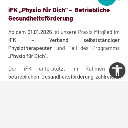
iFK „Physio für Dich“ -
Betriebliche
Gesundheitsförderung
Ab dem
01.01.2026
ist unsere Praxis Mitglied im
iFK – Verband selbstständiger
Physiotherapeuten
und Teil des Programms
„Physio für Dich“
.
Der iFK unterstützt im Rahmen der
betrieblichen Gesundheitsförderung
zahlreiche
Maßnahmen zur Prävention und
Gesundheitserhaltung. Über
100
angeschlossene Unternehmen
, insbesondere
aus der
Eisenbahnbranche
, ermöglichen ihren
Mitarbeitenden den Zugang zu
physiotherapeutischen Leistungen.